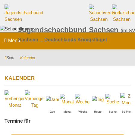
Jugendschachbund Sachsen
(im SV
Sachsen ... Deutschlands Königsflügel
Menu
Start
Kalender
KALENDER
Jahr
Monat
Woche
Heute
Suche
Zu Monat
Termine für