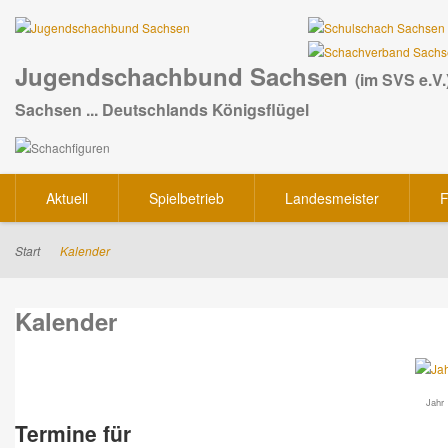
Jugendschachbund Sachsen
(im SVS e.V.
Sachsen ... Deutschlands Königsflügel
Aktuell
Spielbetrieb
Landesmeister
F
Start
Kalender
Kalender
Jahr
Termine für