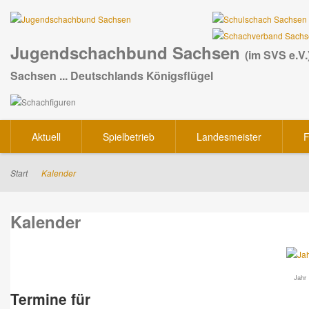
Jugendschachbund Sachsen
(im SVS e.V.
Sachsen ... Deutschlands Königsflügel
Aktuell
Spielbetrieb
Landesmeister
F
Start
Kalender
Kalender
Jahr
Termine für