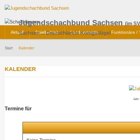
Jugendschachbund Sachsen
(im SV
Aktuell
Spielbetrieb
Landesmeister
Funktionäre /
Sachsen ... Deutschlands Königsflügel
Start
Kalender
KALENDER
Jahr
Termine für