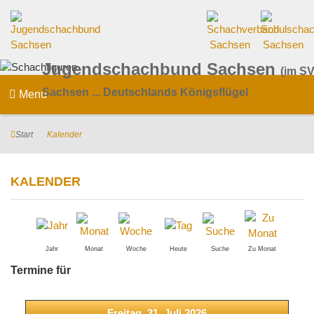
Jugendschachbund Sachsen
(im SV
Sachsen ... Deutschlands Königsflügel
Menu
Start
Kalender
KALENDER
Jahr
Monat
Woche
Heute
Suche
Zu Monat
Termine für
Freitag, 31. Juli 2026