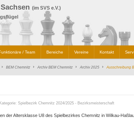
 Sachsen
(im SVS e.V.)
gsflügel
Funktionäre / Team
Bereiche
Vereine
Kontakt
Serv
BEM Chemnitz
Archiv BEM Chemnitz
Archiv 2025
Ausschreibung 
Kategorie:
Spielbezirk Chemnitz 2024/2025
-
Bezirksmeisterschaft
en der Altersklasse U8 des Spielbezirkes Chemnitz in Wilkau-Haßlau 