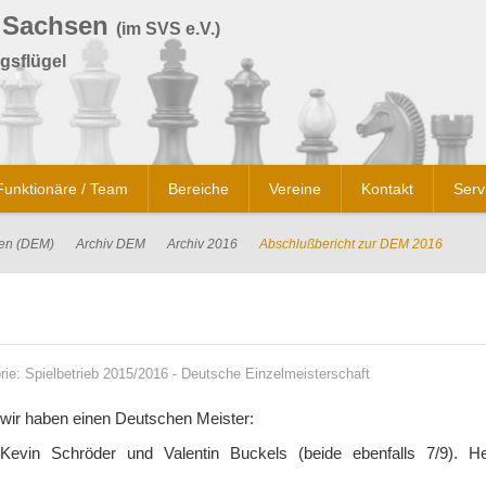
 Sachsen
(im SVS e.V.)
gsflügel
Funktionäre / Team
Bereiche
Vereine
Kontakt
Serv
ten (DEM)
Archiv DEM
Archiv 2016
Abschlußbericht zur DEM 2016
rie:
Spielbetrieb 2015/2016
-
Deutsche Einzelmeisterschaft
d wir haben einen Deutschen Meister:
evin Schröder und Valentin Buckels (beide ebenfalls 7/9). He