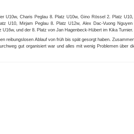
der U10w, Charis Peglau 8. Platz U10w, Gino Rössel 2. Platz U10,
latz U10, Mirjam Peglau 8. Platz U12w, Alex Dac-Vuong Nguyen 
tz U16w, und der 8. Platz von Jan Hagenbeck-Hübert im Kika Turnier.
 einen reibungslosen Ablauf von früh bis spät gesorgt haben. Zusamm
hweg gut organisiert war und alles mit wenig Problemen über d