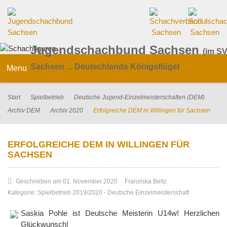
Jugendschachbund Sachsen
(im SV
Sachsen ... Deutschlands Königsflügel
Menu
Start
Spielbetrieb
Deutsche Jugend-Einzelmeisterschaften (DEM)
Archiv DEM
Archiv 2020
Erfolgreiche DEM in Willingen für Sachsen
ERFOLGREICHE DEM IN WILLINGEN FÜR
SACHSEN
Geschrieben am 01. November 2020
Franziska Beltz
Kategorie:
Spielbetrieb 2019/2020
-
Deutsche Einzelmeisterschaft
Saskia Pohle ist Deutsche Meisterin U14w! Herzlichen
Glückwunsch!