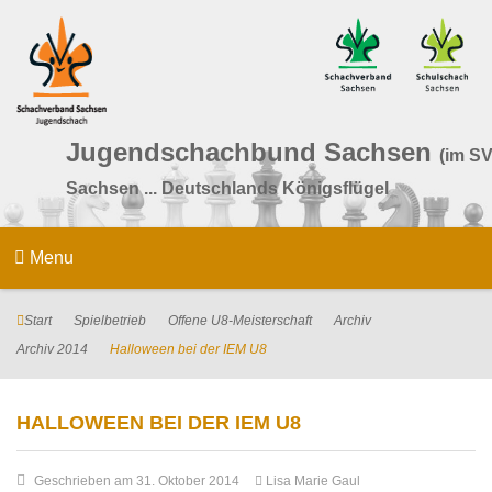
Jugendschachbund Sachsen
(im SV
Sachsen ... Deutschlands Königsflügel
Menu
Start
Spielbetrieb
Offene U8-Meisterschaft
Archiv
Archiv 2014
Halloween bei der IEM U8
HALLOWEEN BEI DER IEM U8
Geschrieben am 31. Oktober 2014
Lisa Marie Gaul