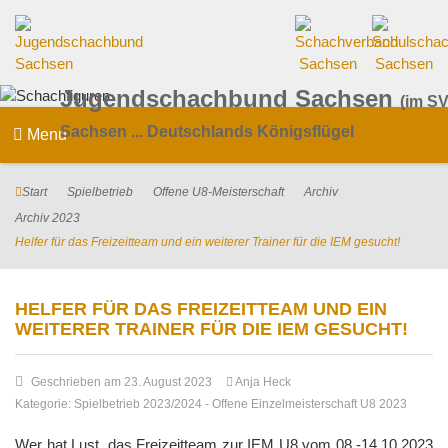
Jugendschachbund Sachsen
(im SV
Sachsen ... Deutschlands Königsflügel
Menu
Start
Spielbetrieb
Offene U8-Meisterschaft
Archiv
Archiv 2023
Helfer für das Freizeitteam und ein weiterer Trainer für die IEM gesucht!
HELFER FÜR DAS FREIZEITTEAM UND EIN
WEITERER TRAINER FÜR DIE IEM GESUCHT!
Geschrieben am 23. August 2023
Anja Heck
Kategorie:
Spielbetrieb 2023/2024
-
Offene Einzelmeisterschaft U8 2023
Wer hat Lust, das Freizeitteam zur IEM U8 vom 08.-14.10.2023