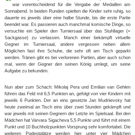
war vorentscheidend für die Vergabe der Medaillen am
Sonnabend. In beiden Runden spielten die Kinder sehr ruhig, so
dauerte es jeweils über eine halbe Stunde, bis die erste Partie
beendet war. Es passieren auch manchmal komische Dinge, so
versuchte ein Spieler den Turniersaal über das Stuhllager (=
Sackgasse) zu verlassen. Manch einer bekämpft virtuelle
Gegner im Turniersaal, andere vergessen neben allem
Möglichen fast ihre Schuhe, die sehr oft am Tisch geparkt
werden. Tränen gibt es bei verlorenen Partien, aber auch schon
mal, wenn der Gegner den seinen König umlegt, um seine
Aufgabe zu bekunden.
Nun aber zum Schach: Mikolaj Pera und Emilian van Gehlen
führen das Feld mit 6,5 Punkten an, gefolgt von vier Kindern mit
jeweils 6 Punkten. Der an eins gesetzte Jan Mudriievsky hat
heute zweimal an Tisch eins über zwei Stunden gekämpft und
war jeweils mit seinen Gegnern der Letzte im Spielsaal. Bei den
Mädchen hat Varvara Sigacheva 5,5 Punkte und führt mit einem
Punkt und 10 Buchholzpunkten Vorsprung sehr komfortabel. Die
weiteren Podestplätze werden hier unter vier Mädchen