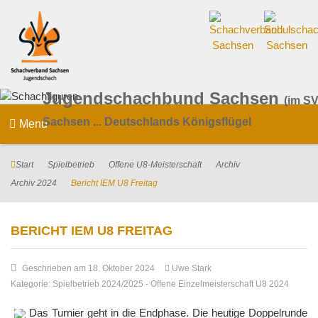
Jugendschachbund Sachsen
(im SV
Sachsen ... Deutschlands Königsflügel
Menu
Start
Spielbetrieb
Offene U8-Meisterschaft
Archiv
Archiv 2024
Bericht IEM U8 Freitag
BERICHT IEM U8 FREITAG
Geschrieben am 18. Oktober 2024
Uwe Stark
Kategorie:
Spielbetrieb 2024/2025
-
Offene Einzelmeisterschaft U8 2024
Das Turnier geht in die Endphase. Die heutige Doppelrunde