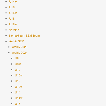
U14w
U16
U16w
U18
U18w
Vereine
Kontakt zum SEM-Team
Archiv SEM
Archiv 2025
Archiv 2024
U8
U8w
U10
U10w
U12
U12w
U14
U14w
U16