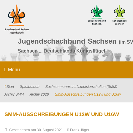
Jugendschachbund Sachsen
(im SV
Sachsen ... Deutschlands Königsflügel
Menu
Start
Spielbetrieb
Sachsenmannschaftsmeisterschaften (SMM)
Archiv SMM
Archiv 2020
SMM-Ausschreibungen U12w und U16w
SMM-AUSSCHREIBUNGEN U12W UND U16W
Geschrieben am 30. August 2021
Frank Jäger