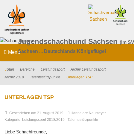
Jugendschachbund Sachsen
(im SV
Sachsen ... Deutschlands Königsflügel
Menu
Start
Bereiche
Leistungssport
Archiv Leistungssport
Archiv 2019
Talentestützpunkte
Unterlagen TSP
UNTERLAGEN TSP
Geschrieben am 21. August 2019
Hannelore Neumeyer
Kategorie:
Leistungssport 2018/2019
-
Talentestützpunkte
Liebe Schachfreunde,