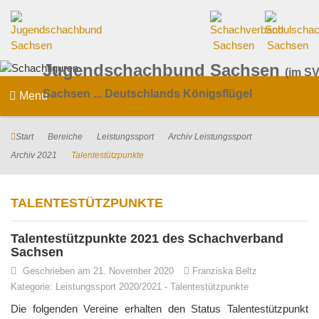
Jugendschachbund Sachsen
(im SV
Sachsen ... Deutschlands Königsflügel
Menu
Start
Bereiche
Leistungssport
Archiv Leistungssport
Archiv 2021
Talentestützpunkte
TALENTESTÜTZPUNKTE
Talentestützpunkte 2021 des Schachverband
Sachsen
Geschrieben am 21. November 2020
Franziska Beltz
Kategorie:
Leistungssport 2020/2021
-
Talentestützpunkte
Die folgenden Vereine erhalten den Status Talentestützpunkt