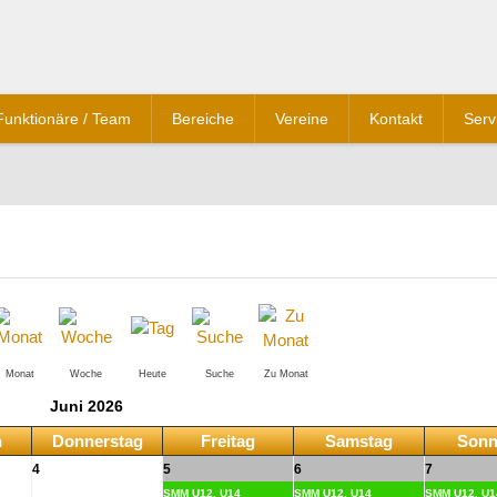
Funktionäre / Team
Bereiche
Vereine
Kontakt
Serv
Monat
Woche
Heute
Suche
Zu Monat
Juni 2026
h
Donnerstag
Freitag
Samstag
Sonn
4
5
6
7
SMM U12, U14
SMM U12, U14
SMM U12, U1