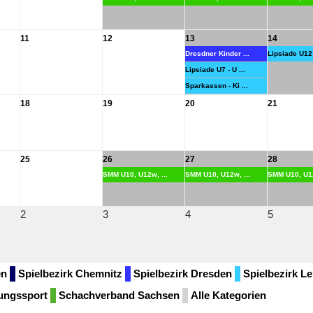
11
12
13
14
Dresdner Kinder ...
Lipsiade U12 -
Lipsiade U7 - U ...
Sparkassen - Ki ...
18
19
20
21
25
26
27
28
SMM U10, U12w, ...
SMM U10, U12w, ...
SMM U10, U12
2
3
4
5
en
Spielbezirk Chemnitz
Spielbezirk Dresden
Spielbezirk Le
ungssport
Schachverband Sachsen
Alle Kategorien