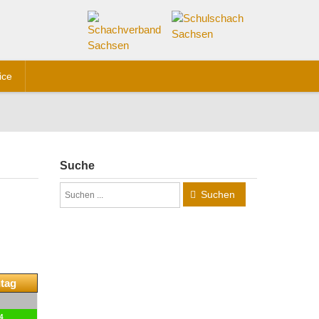
ice
Suche
Suchen
tag
4