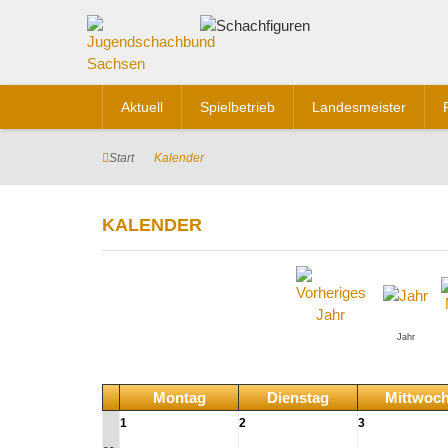
Aktuell
Spielbetrieb
Landesmeister
Start
Kalender
KALENDER
Jahr
Montag
Dienstag
Mittwoc
1
2
3