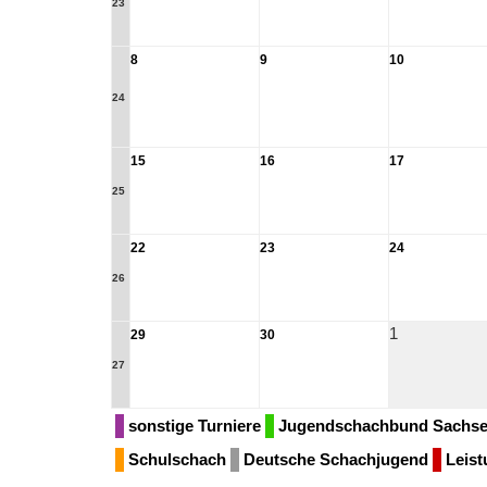
23
8
9
10
24
15
16
17
25
22
23
24
26
1
29
30
27
sonstige Turniere
Jugendschachbund Sachs
Schulschach
Deutsche Schachjugend
Leist